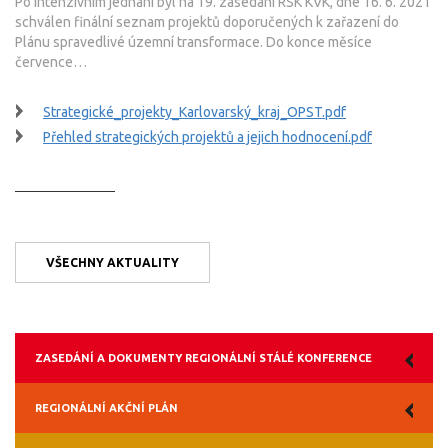
Po intenzivním jednání byl na 19. zasedání RSK KVK, dne 16. 6. 2021
schválen finální seznam projektů doporučených k zařazení do
Plánu spravedlivé územní transformace. Do konce měsíce
července…
Strategické_projekty_Karlovarský_kraj_OPST.pdf
Přehled strategických projektů a jejich hodnocení.pdf
VŠECHNY AKTUALITY
ZASEDÁNÍ A DOKUMENTY REGIONÁLNÍ STÁLÉ KONFERENCE
REGIONÁLNÍ AKČNÍ PLÁN