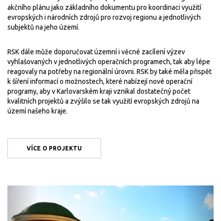
akčního plánu jako základního dokumentu pro koordinaci využití
evropských i národních zdrojů pro rozvoj regionu a jednotlivých
subjektů na jeho území.
RSK dále může doporučovat územní i věcné zacílení výzev
vyhlašovaných v jednotlivých operačních programech, tak aby lépe
reagovaly na potřeby na regionální úrovni. RSK by také měla přispět
k šíření informací o možnostech, které nabízejí nové operační
programy, aby v Karlovarském kraji vznikal dostatečný počet
kvalitních projektů a zvýšilo se tak využití evropských zdrojů na
území našeho kraje.
VÍCE O PROJEKTU
Previous
Next