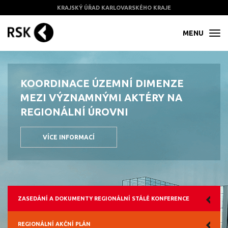
KRAJSKÝ ÚŘAD KARLOVARSKÉHO KRAJE
MENU
KOORDINACE ÚZEMNÍ DIMENZE
MEZI VÝZNAMNÝMI AKTÉRY
NA
REGIONÁLNÍ ÚROVNI
VÍCE INFORMACÍ
ZASEDÁNÍ A DOKUMENTY REGIONÁLNÍ STÁLÉ KONFERENCE
REGIONÁLNÍ AKČNÍ PLÁN