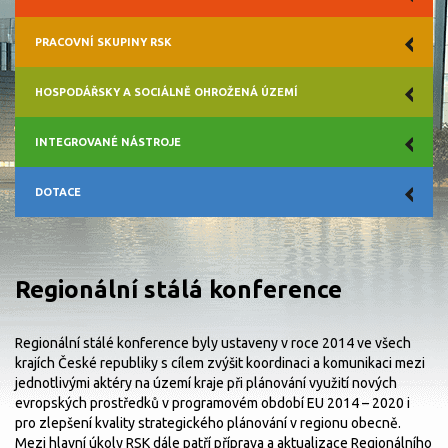
PRACOVNÍ SKUPINY RSK
HOSPODÁŘSKY A SOCIÁLNĚ OHROŽENÁ ÚZEMÍ
INTEGROVANÉ NÁSTROJE
DOTACE
Regionální stálá konference
Regionální stálé konference byly ustaveny v roce 2014 ve všech
krajích České republiky s cílem zvýšit koordinaci a komunikaci mezi
jednotlivými aktéry na území kraje při plánování využití nových
evropských prostředků v programovém období EU 2014 – 2020 i
pro zlepšení kvality strategického plánování v regionu obecně.
Mezi hlavní úkoly RSK dále patří příprava a aktualizace Regionálního