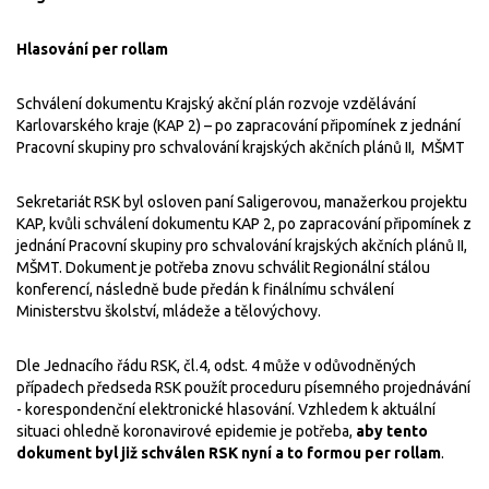
Hlasování per rollam
Schválení dokumentu Krajský akční plán rozvoje vzdělávání
Karlovarského kraje (KAP 2) – po zapracování připomínek z jednání
Pracovní skupiny pro schvalování krajských akčních plánů II, MŠMT
Sekretariát RSK byl osloven paní Saligerovou, manažerkou projektu
KAP, kvůli schválení dokumentu KAP 2, po zapracování připomínek z
jednání Pracovní skupiny pro schvalování krajských akčních plánů II,
MŠMT. Dokument je potřeba znovu schválit Regionální stálou
konferencí, následně bude předán k finálnímu schválení
Ministerstvu školství, mládeže a tělovýchovy.
Dle Jednacího řádu RSK, čl.4, odst. 4 může v odůvodněných
případech předseda RSK použít proceduru písemného projednávání
- korespondenční elektronické hlasování. Vzhledem k aktuální
situaci ohledně koronavirové epidemie je potřeba,
aby tento
dokument byl již schválen RSK nyní a to formou per rollam
.