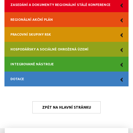
ZASEDÁNÍ A DOKUMENTY REGIONÁLNÍ STÁLÉ KONFERENCE
REGIONÁLNÍ AKČNÍ PLÁN
PRACOVNÍ SKUPINY RSK
HOSPODÁŘSKY A SOCIÁLNĚ OHROŽENÁ ÚZEMÍ
INTEGROVANÉ NÁSTROJE
DOTACE
ZPĚT NA HLAVNÍ STRÁNKU