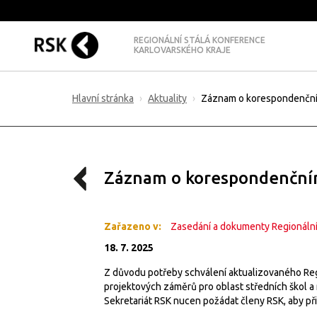
REGIONÁLNÍ STÁLÁ KONFERENCE
KARLOVARSKÉHO KRAJE
Hlavní stránka
Aktuality
Záznam o korespondenčním
Záznam o korespondenčním
Zařazeno v:
Zasedání a dokumenty Regionální
18. 7. 2025
Z důvodu potřeby schválení aktualizovaného Re
projektových záměrů pro oblast středních škol a
Sekretariát RSK nucen požádat členy RSK, aby př