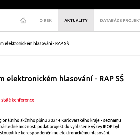
O RSK
AKTUALITY
DATABÁZE PROJE
 elektronickém hlasování - RAP SŠ
 elektronickém hlasování - RAP SŠ
 stálé konference
gionálního akčního plánu 2021+ Karlovarského kraje - seznamu
 následné možnosti podat projekt do vyhlášené výzvy IROP byl
istoupili ke korespondenčnímu elektronickému hlasování.