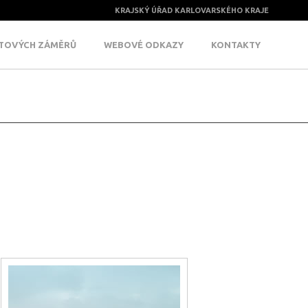
KRAJSKÝ ÚŘAD KARLOVARSKÉHO KRAJE
KTOVÝCH ZÁMĚRŮ
WEBOVÉ ODKAZY
KONTAKTY