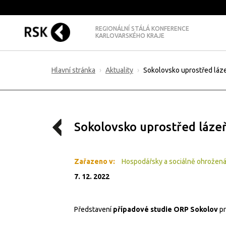
REGIONÁLNÍ STÁLÁ KONFERENCE
KARLOVARSKÉHO KRAJE
Hlavní stránka
Aktuality
Sokolovsko uprostřed láz
Sokolovsko uprostřed láze
Zařazeno v:
Hospodářsky a sociálně ohrožen
7. 12. 2022
Představení
případové studie ORP Sokolov
pr