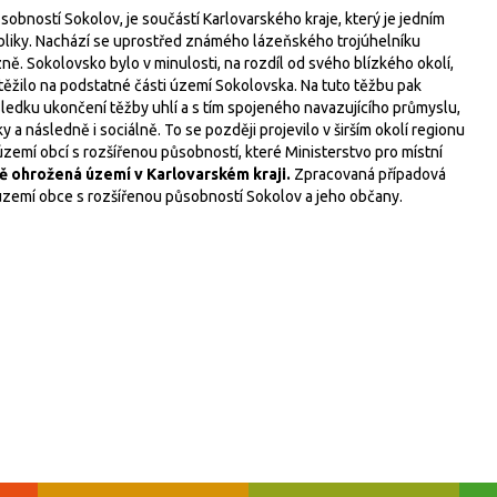
obností Sokolov, je součástí Karlovarského kraje, který je jedním
ubliky. Nachází se uprostřed známého lázeňského trojúhelníku
ně. Sokolovsko bylo v minulosti, na rozdíl od svého blízkého okolí,
 těžilo na podstatné části území Sokolovska. Na tuto těžbu pak
ledku ukončení těžby uhlí a s tím spojeného navazujícího průmyslu,
 a následně i sociálně. To se později projevilo v širším okolí regionu
území obcí s rozšířenou působností, které Ministerstvo pro místní
ě ohrožená území v Karlovarském kraji.
Zpracovaná případová
území obce s rozšířenou působností Sokolov a jeho občany.