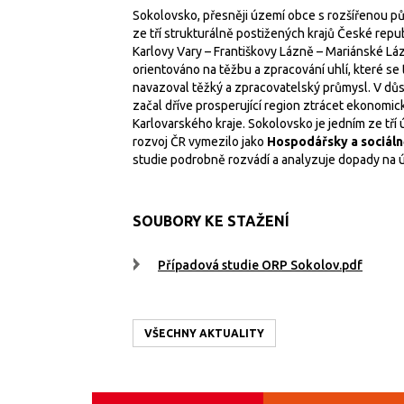
Sokolovsko, přesněji území obce s rozšířenou půs
ze tří strukturálně postižených krajů České rep
Karlovy Vary – Františkovy Lázně – Mariánské Láz
orientováno na těžbu a zpracování uhlí, které se
navazoval těžký a zpracovatelský průmysl. V důs
začal dříve prosperující region ztrácet ekonomicky
Karlovarského kraje. Sokolovsko je jedním ze tří 
rozvoj ČR vymezilo jako
Hospodářsky a sociáln
studie podrobně rozvádí a analyzuje dopady na 
SOUBORY KE STAŽENÍ
Případová studie ORP Sokolov.pdf
VŠECHNY AKTUALITY