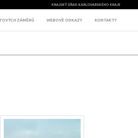
KRAJSKÝ ÚŘAD KARLOVARSKÉHO KRAJE
KTOVÝCH ZÁMĚRŮ
WEBOVÉ ODKAZY
KONTAKTY